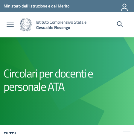
Vai ai contenuti
Vai al menu di navigazione
Vai al footer
Ministero dell'Istruzione e del Merito
Istituto Comprensivo Statale
Gesualdo Nosengo
Circolari per docenti e
personale ATA
FILTRI