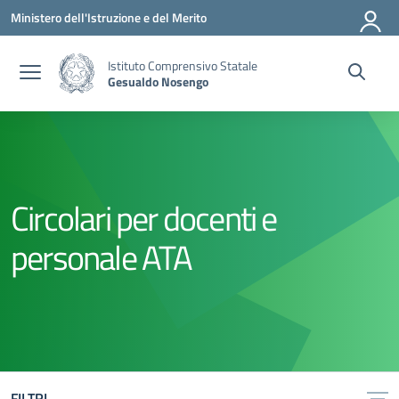
Vai ai contenuti
Vai al menu di navigazione
Vai al footer
Ministero dell'Istruzione e del Merito
Istituto Comprensivo Statale
Gesualdo Nosengo
Circolari per docenti e
personale ATA
FILTRI