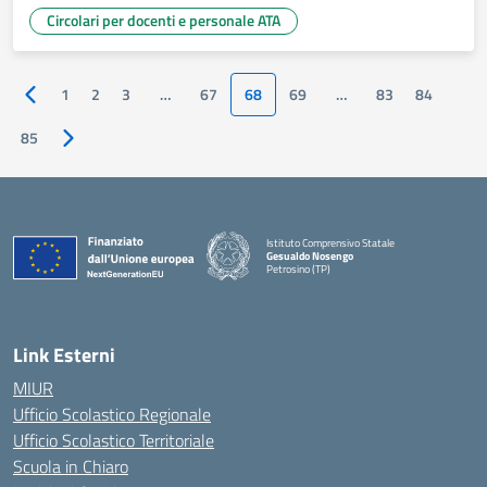
Circolari per docenti e personale ATA
1
2
3
…
67
68
69
…
83
84
Pagina precedente
85
Pagina successiva
Istituto Comprensivo Statale
Gesualdo Nosengo
Petrosino (TP)
Link Esterni
MIUR
Ufficio Scolastico Regionale
Ufficio Scolastico Territoriale
Scuola in Chiaro