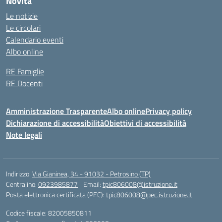
Novità
Le notizie
Le circolari
Calendario eventi
Albo online
RE Famiglie
RE Docenti
Amministrazione Trasparente
Albo online
Privacy policy
Dichiarazione di accessibilità
Obiettivi di accessibilità
Note legali
Indirizzo:
Via Gianinea, 34 - 91032 - Petrosino (TP)
Centralino:
0923985877
Email:
tpic806008@istruzione.it
Posta elettronica certificata (PEC):
tpic806008@pec.istruzione.it
Codice fiscale: 82005850811