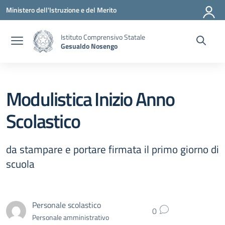
Vai ai contenuti
Vai al menu di navigazione
Vai al footer
Ministero dell'Istruzione e del Merito
Istituto Comprensivo Statale
Gesualdo Nosengo
Modulistica Inizio Anno
Scolastico
da stampare e portare firmata il primo giorno di
scuola
Personale scolastico
0
Personale amministrativo