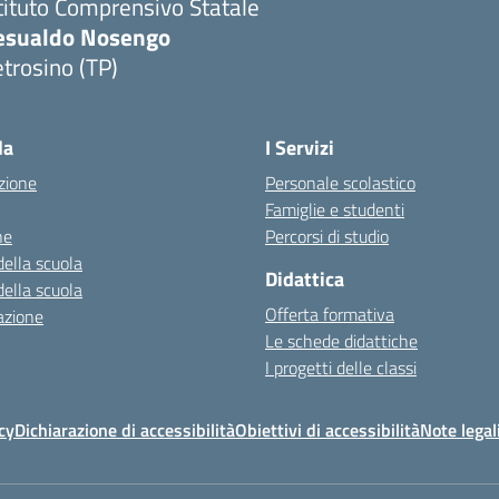
tituto Comprensivo Statale
esualdo Nosengo
trosino (TP)
la
I Servizi
zione
Personale scolastico
Famiglie e studenti
ne
Percorsi di studio
della scuola
Didattica
della scuola
Offerta formativa
azione
Le schede didattiche
I progetti delle classi
cy
Dichiarazione di accessibilità
Obiettivi di accessibilità
Note legal