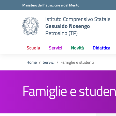
Vai ai contenuti
Vai al menu di navigazione
Vai al footer
Ministero dell'Istruzione e del Merito
Istituto Comprensivo Statale
Gesualdo Nosengo
Petrosino (TP)
Scuola
Servizi
Novità
Didattica
Home
Servizi
Famiglie e studenti
Famiglie e studen