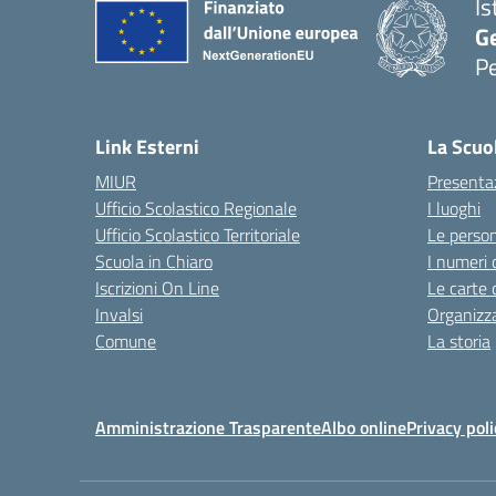
Is
G
Pe
Link Esterni
La Scuo
MIUR
Presenta
Ufficio Scolastico Regionale
I luoghi
Ufficio Scolastico Territoriale
Le perso
Scuola in Chiaro
I numeri 
Iscrizioni On Line
Le carte 
Invalsi
Organizz
Comune
La storia
Amministrazione Trasparente
Albo online
Privacy poli