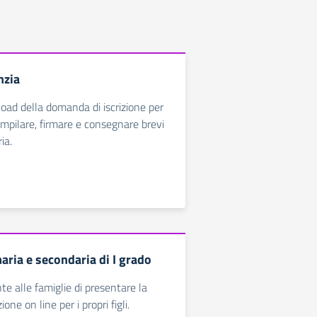
nzia
load della domanda di iscrizione per
 compilare, firmare e consegnare brevi
ia.
maria e secondaria di I grado
nte alle famiglie di presentare la
one on line per i propri figli.