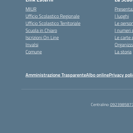
MIUR
Presenta
Ufficio Scolastico Regionale
I luoghi
Ufficio Scolastico Territoriale
Le perso
Scuola in Chiaro
I numeri 
Iscrizioni On Line
Le carte 
Invalsi
Organizz
Comune
La storia
Amministrazione Trasparente
Albo online
Privacy poli
Centralino:
092398587