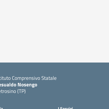
tituto Comprensivo Statale
esualdo Nosengo
trosino (TP)
la
I Servizi