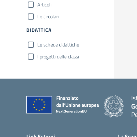
Articoli
Le circolari
DIDATTICA
Le schede didattiche
I progetti delle classi
Is
G
Pe
Link Esterni
La Scuo