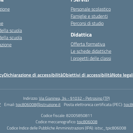
zione
Personale scolastico
Famiglie e studenti
ne
Percorsi di studio
della scuola
Didattica
della scuola
Offerta formativa
azione
Le schede didattiche
I progetti delle classi
cy
Dichiarazione di accessibilità
Obiettivi di accessibilità
Note legal
Indirizzo:
Via Gianinea, 34 - 91032 - Petrosino (TP)
7
Email:
tpic806008@istruzione.it
Posta elettronica certificata (PEC):
tpic8
Codice fiscale: 82005850811
Codice meccanografico:
tpic806008
Codice Indice delle Pubbliche Amministrazioni (IPA): istsc_tpic806008