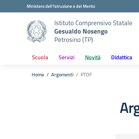
Vai ai contenuti
Vai al menu di navigazione
Vai al footer
Ministero dell'Istruzione e del Merito
Istituto Comprensivo Statale
Gesualdo Nosengo
Petrosino (TP)
Scuola
Servizi
Novità
Didattica
Home
Argomenti
PTOF
Ar