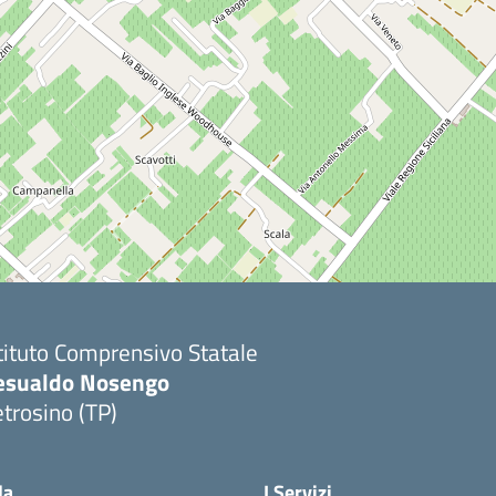
tituto Comprensivo Statale
esualdo Nosengo
trosino (TP)
la
I Servizi