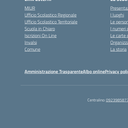
MIUR
Presenta
Ufficio Scolastico Regionale
I luoghi
Ufficio Scolastico Territoriale
Le perso
Scuola in Chiaro
I numeri 
Iscrizioni On Line
Le carte 
Invalsi
Organizz
Comune
La storia
Amministrazione Trasparente
Albo online
Privacy poli
Centralino:
092398587