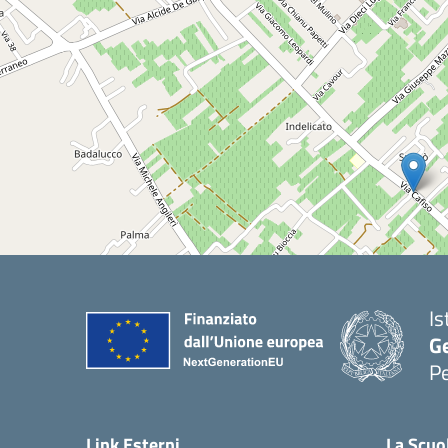
Is
G
Pe
Link Esterni
La Scuo