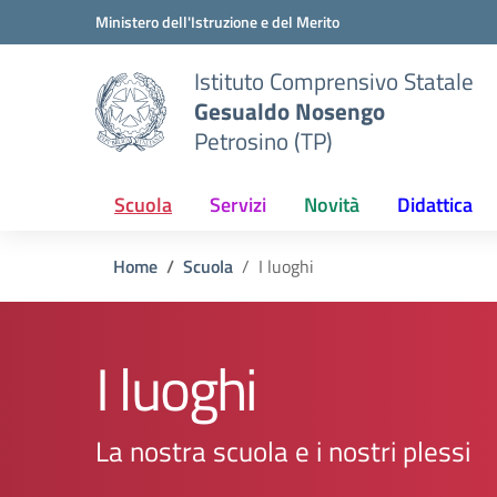
Vai ai contenuti
Vai al menu di navigazione
Vai al footer
Ministero dell'Istruzione e del Merito
Istituto Comprensivo Statale
Gesualdo Nosengo
Petrosino (TP)
Scuola
Servizi
Novità
Didattica
Home
Scuola
I luoghi
I luoghi
La nostra scuola e i nostri plessi