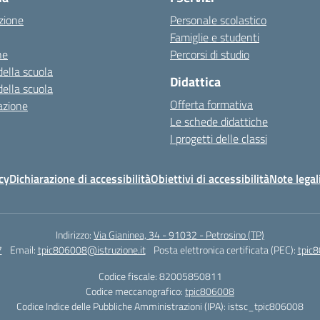
zione
Personale scolastico
Famiglie e studenti
ne
Percorsi di studio
della scuola
Didattica
della scuola
Offerta formativa
azione
Le schede didattiche
I progetti delle classi
cy
Dichiarazione di accessibilità
Obiettivi di accessibilità
Note legal
Indirizzo:
Via Gianinea, 34 - 91032 - Petrosino (TP)
7
Email:
tpic806008@istruzione.it
Posta elettronica certificata (PEC):
tpic8
Codice fiscale: 82005850811
Codice meccanografico:
tpic806008
Codice Indice delle Pubbliche Amministrazioni (IPA): istsc_tpic806008