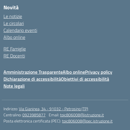
Novità
Le notizie
Le circolari
Calendario eventi
Albo online
RE Famiglie
RE Docenti
Amministrazione Trasparente
Albo online
Privacy policy
Dichiarazione di accessibilità
Obiettivi di accessibilità
Note legali
Indirizzo:
Via Gianinea, 34 - 91032 - Petrosino (TP)
Centralino:
0923985877
Email:
tpic806008@istruzione.it
Posta elettronica certificata (PEC):
tpic806008@pec.istruzione.it