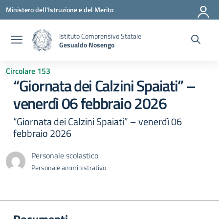
Vai ai contenuti
Vai al menu di navigazione
Vai al footer
Ministero dell'Istruzione e del Merito
Istituto Comprensivo Statale
Gesualdo Nosengo
Circolare 153
“Giornata dei Calzini Spaiati” –
venerdì 06 febbraio 2026
“Giornata dei Calzini Spaiati” – venerdì 06
febbraio 2026
Personale scolastico
Personale amministrativo