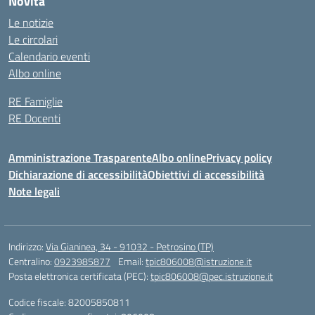
Novità
Le notizie
Le circolari
Calendario eventi
Albo online
RE Famiglie
RE Docenti
Amministrazione Trasparente
Albo online
Privacy policy
Dichiarazione di accessibilità
Obiettivi di accessibilità
Note legali
Indirizzo:
Via Gianinea, 34 - 91032 - Petrosino (TP)
Centralino:
0923985877
Email:
tpic806008@istruzione.it
Posta elettronica certificata (PEC):
tpic806008@pec.istruzione.it
Codice fiscale: 82005850811