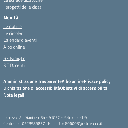
Le schede didattiche
I progetti delle classi
Novità
Le notizie
Le circolari
Calendario eventi
Albo online
RE Famiglie
RE Docenti
Amministrazione Trasparente
Albo online
Privacy policy
Dichiarazione di accessibilità
Obiettivi di accessibilità
Note legali
Indirizzo:
Via Gianinea, 34 - 91032 - Petrosino (TP)
Centralino:
0923985877
Email:
tpic806008@istruzione.it