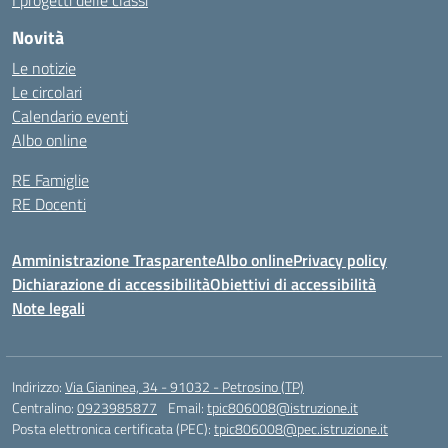
I progetti delle classi
Novità
Le notizie
Le circolari
Calendario eventi
Albo online
RE Famiglie
RE Docenti
Amministrazione Trasparente
Albo online
Privacy policy
Dichiarazione di accessibilità
Obiettivi di accessibilità
Note legali
Indirizzo:
Via Gianinea, 34 - 91032 - Petrosino (TP)
Centralino:
0923985877
Email:
tpic806008@istruzione.it
Posta elettronica certificata (PEC):
tpic806008@pec.istruzione.it