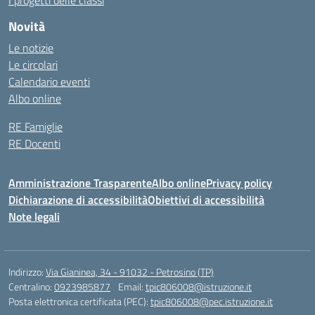
I progetti delle classi
Novità
Le notizie
Le circolari
Calendario eventi
Albo online
RE Famiglie
RE Docenti
Amministrazione Trasparente
Albo online
Privacy policy
Dichiarazione di accessibilità
Obiettivi di accessibilità
Note legali
Indirizzo:
Via Gianinea, 34 - 91032 - Petrosino (TP)
Centralino:
0923985877
Email:
tpic806008@istruzione.it
Posta elettronica certificata (PEC):
tpic806008@pec.istruzione.it