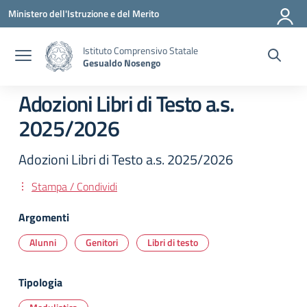
Vai ai contenuti
Vai al menu di navigazione
Vai al footer
Ministero dell'Istruzione e del Merito
Istituto Comprensivo Statale
Gesualdo Nosengo
Adozioni Libri di Testo a.s.
2025/2026
Adozioni Libri di Testo a.s. 2025/2026
Stampa / Condividi
Argomenti
Alunni
Genitori
Libri di testo
Tipologia