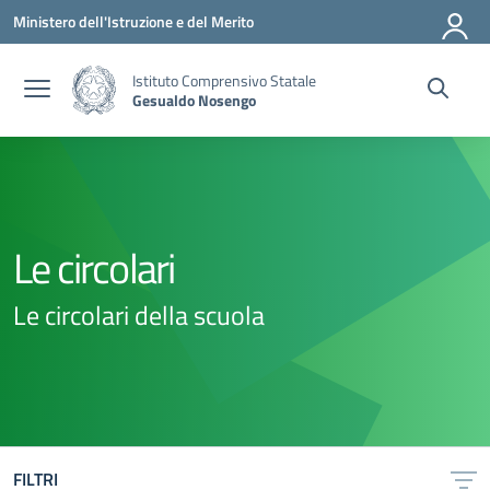
Vai ai contenuti
Vai al menu di navigazione
Vai al footer
Ministero dell'Istruzione e del Merito
Istituto Comprensivo Statale
Gesualdo Nosengo
Le circolari
Le circolari della scuola
FILTRI