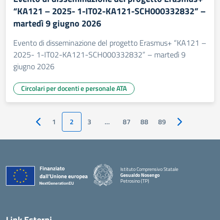
“KA121 – 2025- 1-IT02-KA121-SCH000332832” –
martedì 9 giugno 2026
Evento di disseminazione del progetto Erasmus+ “KA121 –
2025- 1-IT02-KA121-SCH000332832” – martedì 9
giugno 2026
Circolari per docenti e personale ATA
1
2
3
…
87
88
89
Pagina precedente
Pagina succes
Istituto Comprensivo Statale
Gesualdo Nosengo
Petrosino (TP)
Link Esterni