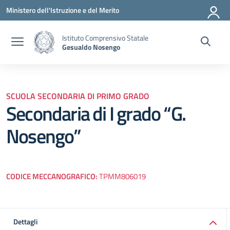
Vai ai contenuti
Vai al menu di navigazione
Vai al footer
Ministero dell'Istruzione e del Merito
Istituto Comprensivo Statale
Gesualdo Nosengo
SCUOLA SECONDARIA DI PRIMO GRADO
Secondaria di I grado “G.
Nosengo”
CODICE MECCANOGRAFICO:
TPMM806019
Dettagli