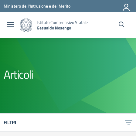
Vai ai contenuti
Vai al menu di navigazione
Vai al footer
Ministero dell'Istruzione e del Merito
Istituto Comprensivo Statale
Gesualdo Nosengo
Articoli
FILTRI