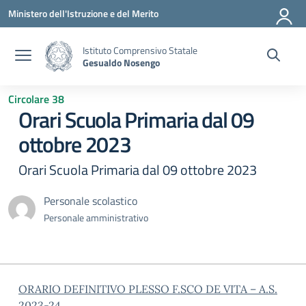
Vai ai contenuti
Vai al menu di navigazione
Vai al footer
Ministero dell'Istruzione e del Merito
Istituto Comprensivo Statale
Gesualdo Nosengo
Circolare 38
Orari Scuola Primaria dal 09
ottobre 2023
Orari Scuola Primaria dal 09 ottobre 2023
Personale scolastico
Personale amministrativo
ORARIO DEFINITIVO PLESSO F.SCO DE VITA – A.S.
2023-24