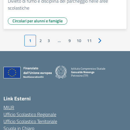
Divieto di fumo e disciplina del parcheggio nelle aree
scolastiche
Circolari per alunni e famiglie
1
2
3
…
9
10
11
Pagina successiv
Istituto Comprensivo Statale
Gesualdo Nosengo
Petrosino (TP)
Link Esterni
MIUR
Ufficio Scolastico Regionale
Ufficio Scolastico Territoriale
Scuola in Chiaro