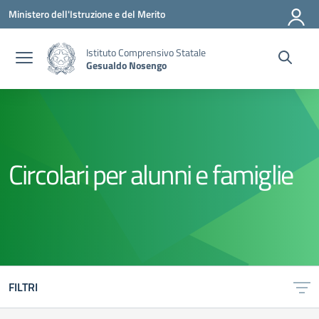
Vai ai contenuti
Vai al menu di navigazione
Vai al footer
Ministero dell'Istruzione e del Merito
Istituto Comprensivo Statale
Gesualdo Nosengo
Circolari per alunni e famiglie
FILTRI