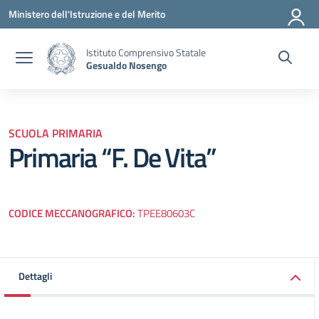
Vai ai contenuti
Vai al menu di navigazione
Vai al footer
Ministero dell'Istruzione e del Merito
Istituto Comprensivo Statale
Gesualdo Nosengo
SCUOLA PRIMARIA
Primaria “F. De Vita”
CODICE MECCANOGRAFICO:
TPEE80603C
Dettagli