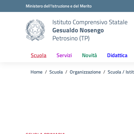
Vai ai contenuti
Vai al menu di navigazione
Vai al footer
Ministero dell'Istruzione e del Merito
Istituto Comprensivo Statale
Gesualdo Nosengo
Petrosino (TP)
Scuola
Servizi
Novità
Didattica
Home
Scuola
Organizzazione
Scuola / Isti