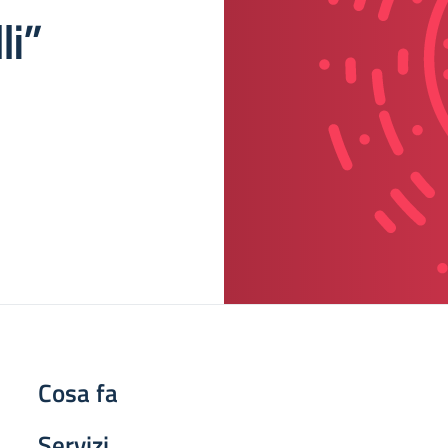
li”
Cosa fa
Servizi