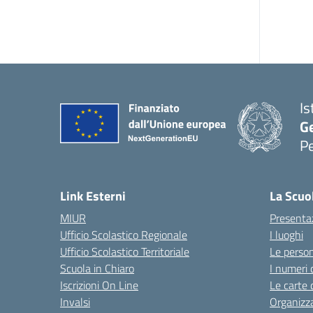
Is
G
Pe
Link Esterni
La Scuo
MIUR
Presenta
Ufficio Scolastico Regionale
I luoghi
Ufficio Scolastico Territoriale
Le perso
Scuola in Chiaro
I numeri 
Iscrizioni On Line
Le carte 
Invalsi
Organizz