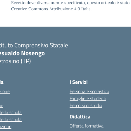
Eccetto dove diversamente specificato, questo articolo è stato 
Creative Commons Attribuzione 4.0 Italia.
tituto Comprensivo Statale
esualdo Nosengo
trosino (TP)
la
I Servizi
zione
Personale scolastico
Famiglie e studenti
ne
Percorsi di studio
della scuola
Didattica
della scuola
Offerta formativa
azione