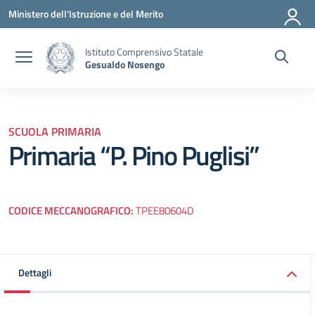
Vai ai contenuti
Vai al menu di navigazione
Vai al footer
Ministero dell'Istruzione e del Merito
Istituto Comprensivo Statale
Gesualdo Nosengo
SCUOLA PRIMARIA
Primaria “P. Pino Puglisi”
CODICE MECCANOGRAFICO:
TPEE80604D
Dettagli