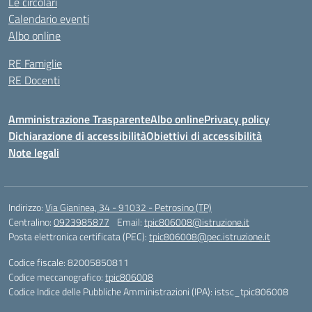
Le circolari
Calendario eventi
Albo online
RE Famiglie
RE Docenti
Amministrazione Trasparente
Albo online
Privacy policy
Dichiarazione di accessibilità
Obiettivi di accessibilità
Note legali
Indirizzo:
Via Gianinea, 34 - 91032 - Petrosino (TP)
Centralino:
0923985877
Email:
tpic806008@istruzione.it
Posta elettronica certificata (PEC):
tpic806008@pec.istruzione.it
Codice fiscale: 82005850811
Codice meccanografico:
tpic806008
Codice Indice delle Pubbliche Amministrazioni (IPA): istsc_tpic806008